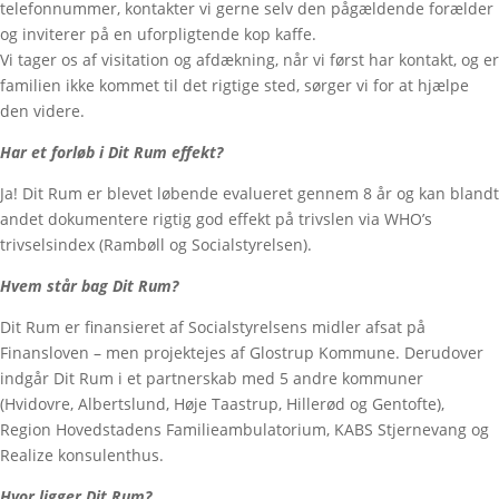
telefonnummer, kontakter vi gerne selv den pågældende forælder
og inviterer på en uforpligtende kop kaffe.
Vi tager os af visitation og afdækning, når vi først har kontakt, og er
familien ikke kommet til det rigtige sted, sørger vi for at hjælpe
den videre.
Har et forløb i Dit Rum effekt?
Ja! Dit Rum er blevet løbende evalueret gennem 8 år og kan blandt
andet dokumentere rigtig god effekt på trivslen via WHO’s
trivselsindex (Rambøll og Socialstyrelsen).
Hvem står bag Dit Rum?
Dit Rum er finansieret af Socialstyrelsens midler afsat på
Finansloven – men projektejes af Glostrup Kommune. Derudover
indgår Dit Rum i et partnerskab med 5 andre kommuner
(Hvidovre, Albertslund, Høje Taastrup, Hillerød og Gentofte),
Region Hovedstadens Familieambulatorium, KABS Stjernevang og
Realize konsulenthus.
Hvor ligger Dit Rum?