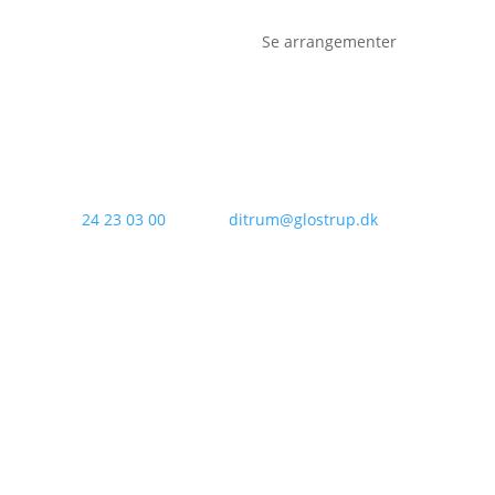
Se arrangementer
Tlf.:
24 23 03 00
Email:
ditrum@glostrup.dk