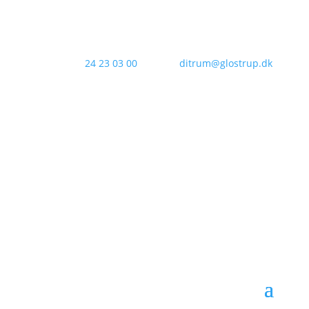
Kontakt os:
24 23 03 00
Email:
ditrum@glostrup.dk