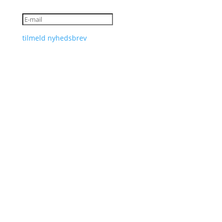
tilmeld nyhedsbrev
Dit rum
Bakken 1
2600 Glostrup
Kontakt
Tlf 24 23 03 00
ditrum@glostrup.dk