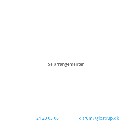
Se arrangementer
Kontakt os:
24 23 03 00
Email:
ditrum@glostrup.dk