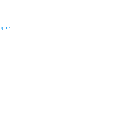
up.dk
M