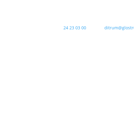
Kontakt os:
24 23 03 00
Email:
ditrum@glostr