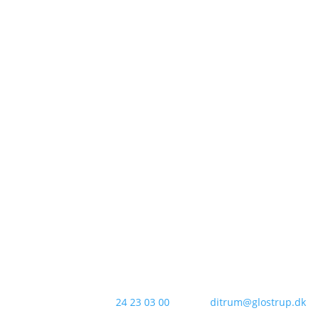
Tlf.:
24 23 03 00
Email:
ditrum@glostrup.dk