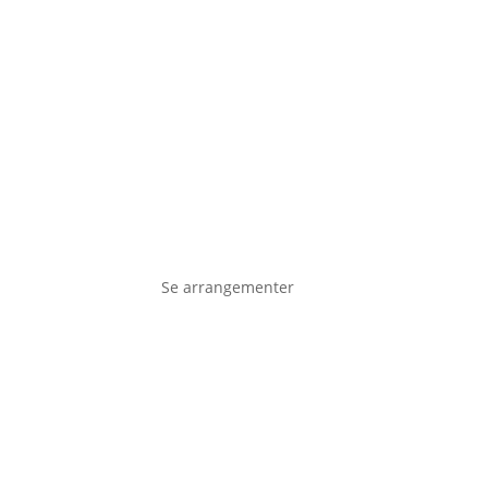
ere om…
Livshistorier
Kalender
Kontakt
Se arrangementer