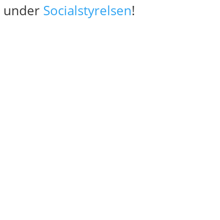
ud under
Socialstyrelsen
!

Ring & hør nærmere
Ring til os på tlf. 2423 0300 og hør mere om
vores tilbud.