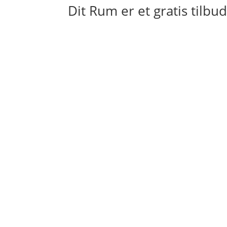
Dit Rum er et gratis tilb
w
Send sms
Send os en sms på tlf. 2423 0300.
Så kontakter vi dig!