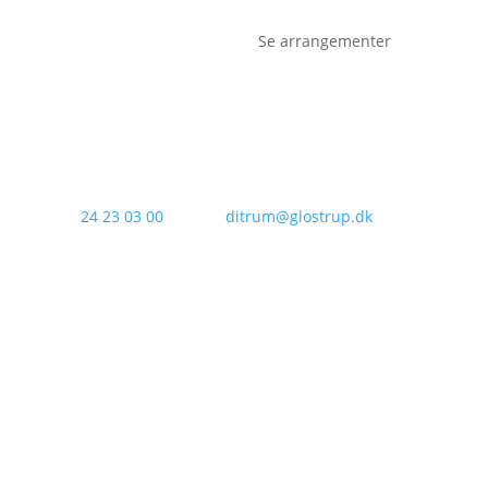
Se arrangementer
Tlf.:
24 23 03 00
Email:
ditrum@glostrup.dk