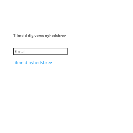
Tilmeld dig vores nyhedsbrev
tilmeld nyhedsbrev
Dit rum
Bakken 1
2600 Glostrup