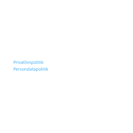
Kontakt
Tlf 24 23 03 00
ditrum@glostrup.dk
Info
Privatlivspolitik
Persondatapolitik
Find os på: