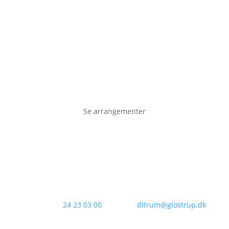
Se arrangementer
Kontakt os:
24 23 03 00
Email:
ditrum@glostrup.dk