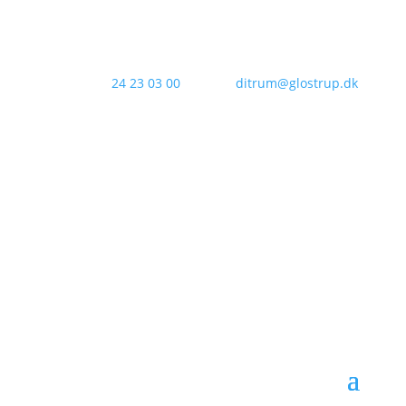
Kontakt os:
24 23 03 00
Email:
ditrum@glostrup.dk