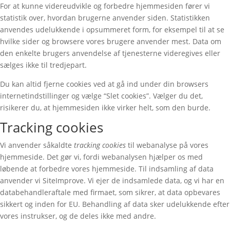
For at kunne videreudvikle og forbedre hjemmesiden fører vi
statistik over, hvordan brugerne anvender siden. Statistikken
anvendes udelukkende i opsummeret form, for eksempel til at se
hvilke sider og browsere vores brugere anvender mest. Data om
den enkelte brugers anvendelse af tjenesterne videregives eller
sælges ikke til tredjepart.
Du kan altid fjerne cookies ved at gå ind under din browsers
internetindstillinger og vælge “Slet cookies”. Vælger du det,
risikerer du, at hjemmesiden ikke virker helt, som den burde.
Tracking cookies
Vi anvender såkaldte
tracking cookies
til webanalyse på vores
hjemmeside. Det gør vi, fordi webanalysen hjælper os med
løbende at forbedre vores hjemmeside. Til indsamling af data
anvender vi SiteImprove. Vi ejer de indsamlede data, og vi har en
databehandleraftale med firmaet, som sikrer, at data opbevares
sikkert og inden for EU. Behandling af data sker udelukkende efter
vores instrukser, og de deles ikke med andre.