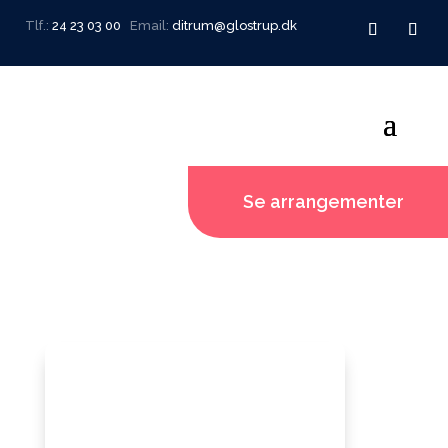
Tlf.:
24 23 03 00
Email:
ditrum@glostrup.dk
Se arrangementer