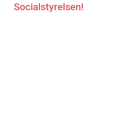
Socialstyrelsen
!
w
Send sms
Send os en sms på tlf. 2423 0300.
Så kontakter vi dig!

Ring & hør nærmere
Ring til os på tlf. 2423 0300 og hør mere