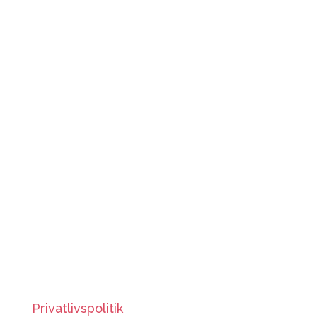
Dit rum
Bakken 1
2600 Glostrup
Kontakt
Tlf 24 23 03 00
ditrum@glostrup.dk
Info
Privatlivspolitik