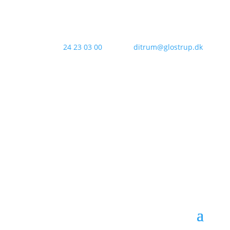
Kontakt os:
24 23 03 00
Email:
ditrum@glostrup.dk