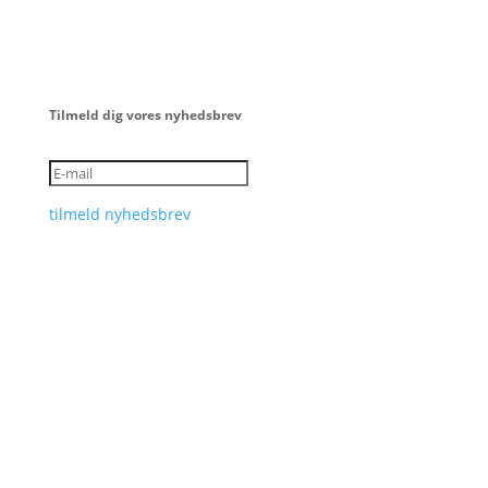
Tilmeld dig vores nyhedsbrev
tilmeld nyhedsbrev
Dit rum
Bakken 1
2600 Glostrup