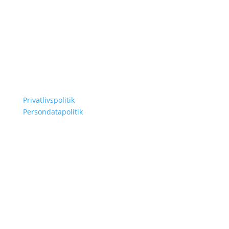
Kontakt
Tlf 24 23 03 00
ditrum@glostrup.dk
Info
Privatlivspolitik
Persondatapolitik
Find os på:
©2026 Dit Rum | Alle rettigheder forbeholdes