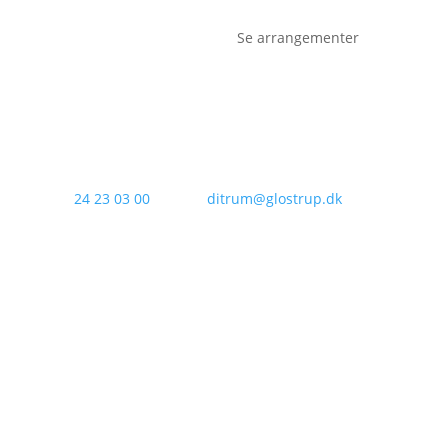
Se arrangementer
Tlf.:
24 23 03 00
Email:
ditrum@glostrup.dk