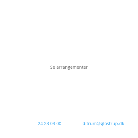
Se arrangementer
Kontakt os:
24 23 03 00
Email:
ditrum@glostrup.dk