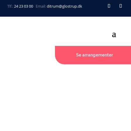
Tlf.:
24 23 03 00
Email:
ditrum@glostrup.dk
Se arrangementer