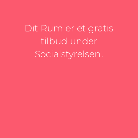
Dit Rum er et gratis
tilbud under
Socialstyrelsen
!
w
Send sms
Send os en sms på tlf. 2423 0300.
Så kontakter vi dig!