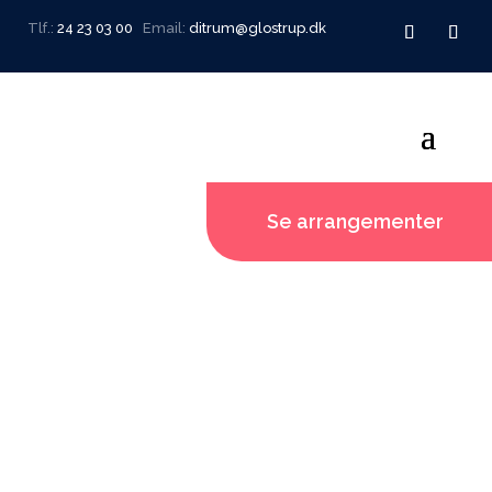
Tlf.:
24 23 03 00
Email:
ditrum@glostrup.dk
Se arrangementer